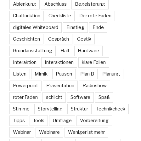
Ablenkung
Abschluss
Begeisterung
Chatfunktion
Checkliste
Der rote Faden
digitales Whiteboard
Einstieg
Ende
Geschichten
Gespräch
Gestik
Grundausstattung
Halt
Hardware
Interaktion
Interaktionen
klare Folien
Listen
Mimik
Pausen
Plan B
Planung
Powerpoint
Präsentation
Radioshow
roter Faden
schlicht
Software
Spaß
Stimme
Storytelling
Struktur
Technikcheck
Tipps
Tools
Umfrage
Vorbereitung
Webinar
Webinare
Weniger ist mehr