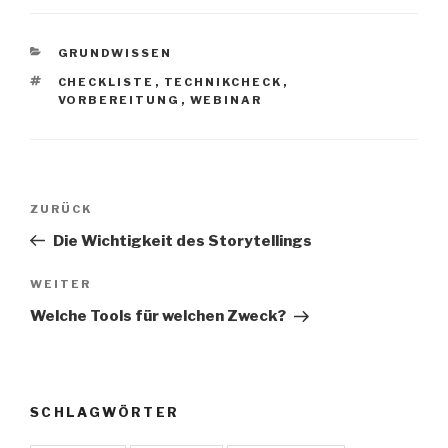
KATEGORIEN
GRUNDWISSEN
SCHLAGWÖRTER
CHECKLISTE
,
TECHNIKCHECK
,
VORBEREITUNG
,
WEBINAR
Beitragsnavigation
Vorheriger
ZURÜCK
Beitrag
Die Wichtigkeit des Storytellings
Nächster
WEITER
Beitrag
Welche Tools für welchen Zweck?
SCHLAGWÖRTER