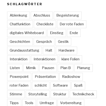
SCHLAGWÖRTER
Ablenkung
Abschluss
Begeisterung
Chatfunktion
Checkliste
Der rote Faden
digitales Whiteboard
Einstieg
Ende
Geschichten
Gespräch
Gestik
Grundausstattung
Halt
Hardware
Interaktion
Interaktionen
klare Folien
Listen
Mimik
Pausen
Plan B
Planung
Powerpoint
Präsentation
Radioshow
roter Faden
schlicht
Software
Spaß
Stimme
Storytelling
Struktur
Technikcheck
Tipps
Tools
Umfrage
Vorbereitung