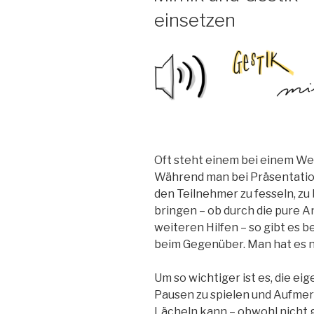
einsetzen
Oft steht einem bei einem We
Während man bei Präsentation
den Teilnehmer zu fesseln, z
bringen – ob durch die pure A
weiteren Hilfen – so gibt es 
beim Gegenüber. Man hat es ni
Um so wichtiger ist es, die ei
Pausen zu spielen und Aufmer
Lächeln kann – obwohl nicht