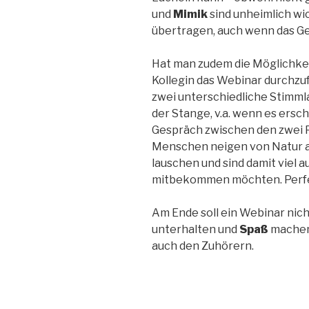
und
Mimik
sind unheimlich wi
übertragen, auch wenn das G
Hat man zudem die Möglichkei
Kollegin das Webinar durchzufü
zwei unterschiedliche Stimml
der Stange, v.a. wenn es ersch
Gespräch zwischen den zwei 
Menschen neigen von Natur a
lauschen und sind damit viel a
mitbekommen möchten. Perfek
Am Ende soll ein Webinar nich
unterhalten und
Spaß
machen.
auch den Zuhörern.