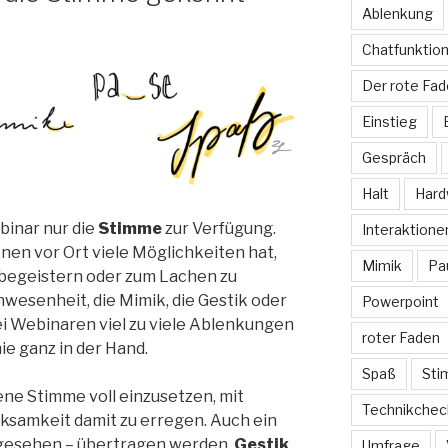
Ablenkung
Chatfunktio
Der rote Fa
Einstieg
Gespräch
Halt
Hard
binar nur die
Stimme
zur Verfügung.
Interaktione
en vor Ort viele Möglichkeiten hat,
Mimik
Pa
u begeistern oder zum Lachen zu
nwesenheit, die Mimik, die Gestik oder
Powerpoint
bei Webinaren viel zu viele Ablenkungen
roter Faden
e ganz in der Hand.
Spaß
St
gene Stimme voll einzusetzen, mit
Technikchec
ksamkeit damit zu erregen. Auch ein
 gesehen – übertragen werden.
Gestik
Umfrage