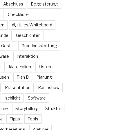
Abschluss
Begeisterung
n
Checkliste
den
digitales Whiteboard
Ende
Geschichten
Gestik
Grundausstattung
ware
Interaktion
n
klare Folien
Listen
usen
Plan B
Planung
Präsentation
Radioshow
schlicht
Software
imme
Storytelling
Struktur
k
Tipps
Tools
Vorbereitung
Webinar