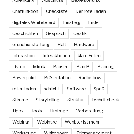
Ablenkung
Abschluss
Begeisterung
Chatfunktion
Checkliste
Der rote Faden
digitales Whiteboard
Einstieg
Ende
Geschichten
Gespräch
Gestik
Grundausstattung
Halt
Hardware
Interaktion
Interaktionen
klare Folien
Listen
Mimik
Pausen
Plan B
Planung
Powerpoint
Präsentation
Radioshow
roter Faden
schlicht
Software
Spaß
Stimme
Storytelling
Struktur
Technikcheck
Tipps
Tools
Umfrage
Vorbereitung
Webinar
Webinare
Weniger ist mehr
Werkzeuge
Whiteboard
Zeitmanagement