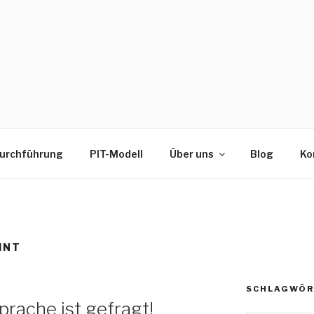
urchführung
PIT-Modell
Über uns
Blog
Ko
INT
SCHLAGWÖR
prache ist gefragt!