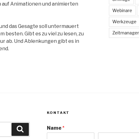
n auf Animationen und animierten
Webinare
Werkzeuge
 und das Gesagte soll untermauert
Zeitmanage
m besten. Gibt es zu viel zu lesen, zu
nur ab. Und Ablenkungen gibt es in
end.
KONTAKT
Name
*
Suchen