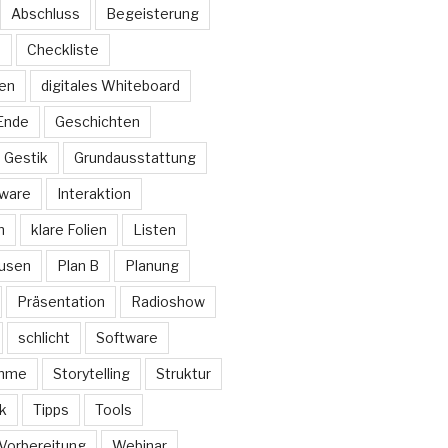
Abschluss
Begeisterung
n
Checkliste
den
digitales Whiteboard
Ende
Geschichten
Gestik
Grundausstattung
ware
Interaktion
n
klare Folien
Listen
usen
Plan B
Planung
Präsentation
Radioshow
schlicht
Software
imme
Storytelling
Struktur
k
Tipps
Tools
Vorbereitung
Webinar