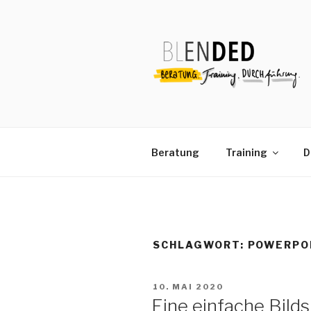
Zum
Inhalt
springen
Beratung
Training
D
SCHLAGWORT:
POWERPO
VERÖFFENTLICHT
10. MAI 2020
AM
Eine einfache Bilds