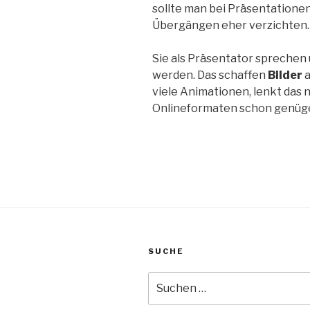
sollte man bei Präsentatione
Übergängen eher verzichten.
Sie als Präsentator sprechen
werden. Das schaffen
Bilder
a
viele Animationen, lenkt das 
Onlineformaten schon genüg
SUCHE
Suche
nach: