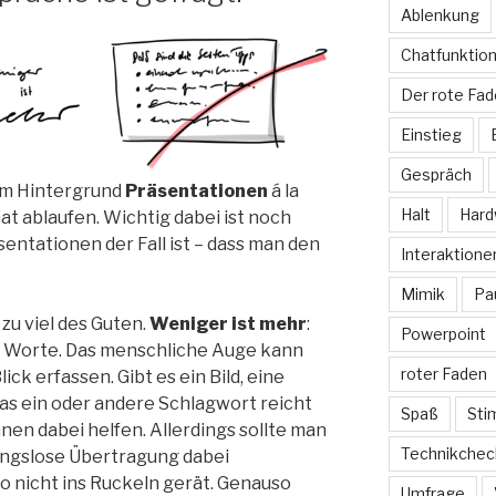
Ablenkung
Chatfunktio
Der rote Fa
Einstieg
Gespräch
im Hintergrund
Präsentationen
á la
Halt
Hard
t ablaufen. Wichtig dabei ist noch
sentationen der Fall ist – dass man den
Interaktione
Mimik
Pa
 zu viel des Guten.
Weniger ist mehr
:
Powerpoint
nd Worte. Das menschliche Auge kann
roter Faden
ck erfassen. Gibt es ein Bild, eine
das ein oder andere Schlagwort reicht
Spaß
St
nen dabei helfen. Allerdings sollte man
Technikchec
bungslose Übertragung dabei
eo nicht ins Ruckeln gerät. Genauso
Umfrage