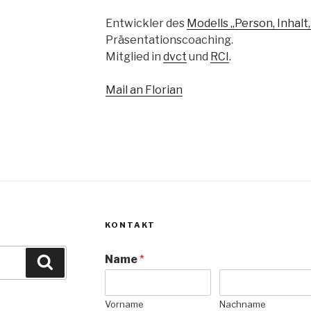
Entwickler des
Modells „Person, Inhalt
Präsentationscoaching.
Mitglied in
dvct
und
RCI
.
Mail an Florian
KONTAKT
Name
*
Suchen
Vorname
Nachname