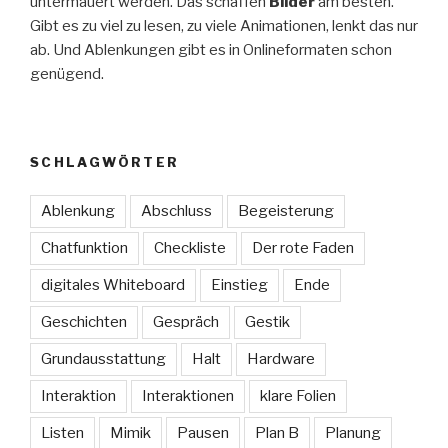
untermauert werden. Das schaffen
Bilder
am besten.
Gibt es zu viel zu lesen, zu viele Animationen, lenkt das nur
ab. Und Ablenkungen gibt es in Onlineformaten schon
genügend.
SCHLAGWÖRTER
Ablenkung
Abschluss
Begeisterung
Chatfunktion
Checkliste
Der rote Faden
digitales Whiteboard
Einstieg
Ende
Geschichten
Gespräch
Gestik
Grundausstattung
Halt
Hardware
Interaktion
Interaktionen
klare Folien
Listen
Mimik
Pausen
Plan B
Planung