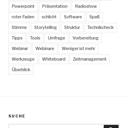
Powerpoint
Präsentation
Radioshow
roter Faden
schlicht
Software
Spaß
Stimme
Storytelling
Struktur
Technikcheck
Tipps
Tools
Umfrage
Vorbereitung
Webinar
Webinare
Weniger ist mehr
Werkzeuge
Whiteboard
Zeitmanagement
Überblick
SUCHE
Suche