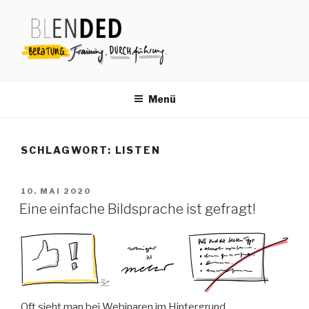
Zum
Inhalt
springen
Menü
SCHLAGWORT:
LISTEN
VERÖFFENTLICHT
10. MAI 2020
AM
Eine einfache Bildsprache ist gefragt!
Oft sieht man bei Webinaren im Hintergrund