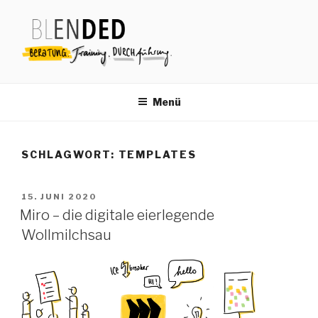
Zum
Inhalt
springen
Menü
SCHLAGWORT:
TEMPLATES
VERÖFFENTLICHT
15. JUNI 2020
AM
Miro – die digitale eierlegende
Wollmilchsau