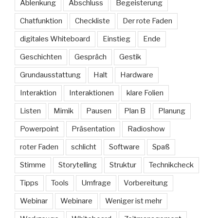
Ablenkung
Abschluss
Begeisterung
Chatfunktion
Checkliste
Der rote Faden
digitales Whiteboard
Einstieg
Ende
Geschichten
Gespräch
Gestik
Grundausstattung
Halt
Hardware
Interaktion
Interaktionen
klare Folien
Listen
Mimik
Pausen
Plan B
Planung
Powerpoint
Präsentation
Radioshow
roter Faden
schlicht
Software
Spaß
Stimme
Storytelling
Struktur
Technikcheck
Tipps
Tools
Umfrage
Vorbereitung
Webinar
Webinare
Weniger ist mehr