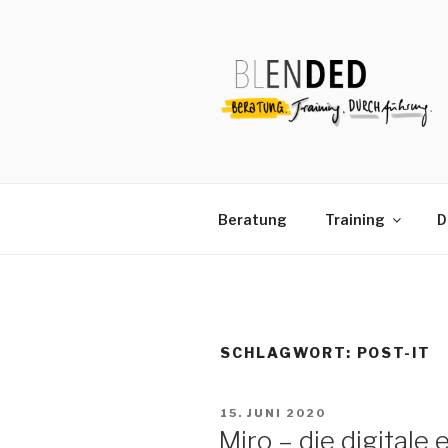
Zum
Inhalt
springen
Beratung
Training
D
SCHLAGWORT:
POST-IT
VERÖFFENTLICHT
15. JUNI 2020
AM
Miro – die digitale