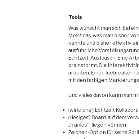
Tools
Was wünscht man sich bei ein
Meist das, was man bisher vo
kannte und bisher effektiv ei
ausführliche Vorstellungsrun
Echtzeit-Austausch. Eine Arbe
brainstormt. Die Interaktivit
arbeiten. Einen Icebreaker n
mit den farbigen Markierungs
Und vieles davon kann man mi
(wirkliche!) Echtzeit Kollabora
(riesiges!) Board, auf dem ve
„frames“, liegen können
Zeichen-Option für seine Scr