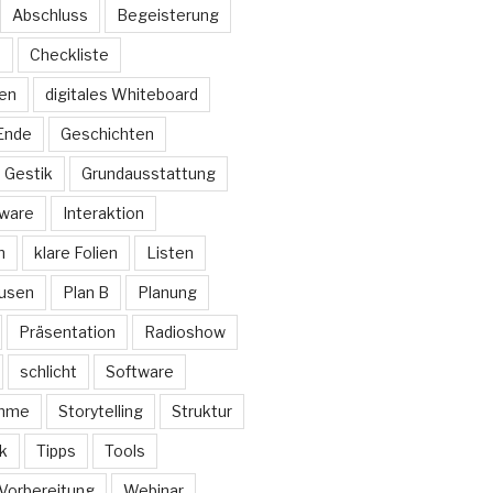
Abschluss
Begeisterung
n
Checkliste
den
digitales Whiteboard
Ende
Geschichten
Gestik
Grundausstattung
ware
Interaktion
n
klare Folien
Listen
usen
Plan B
Planung
Präsentation
Radioshow
schlicht
Software
imme
Storytelling
Struktur
k
Tipps
Tools
Vorbereitung
Webinar