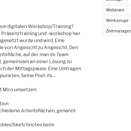
Webinare
Werkzeuge
em digitalen Workshop/Training?
Zeitmanage
n Präsenztraining und -workshop her
ngesetzt wurde und wird. Eine
de von Angesicht zu Angesicht. Den
itsfläche, auf der man im Team
ät, gemeinsam an einer Lösung zu
ach der Mittagspause. Eine Umfragen
punkten. Seine Post-its…
t Miro umsetzen:
tion
rschiedene Arbeitsflächen, genannt
ibbles/Sketchnotes beim