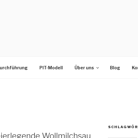
urchführung
PIT-Modell
Über uns
Blog
Ko
SCHLAGWÖR
 eierlegende Wollmilchsau