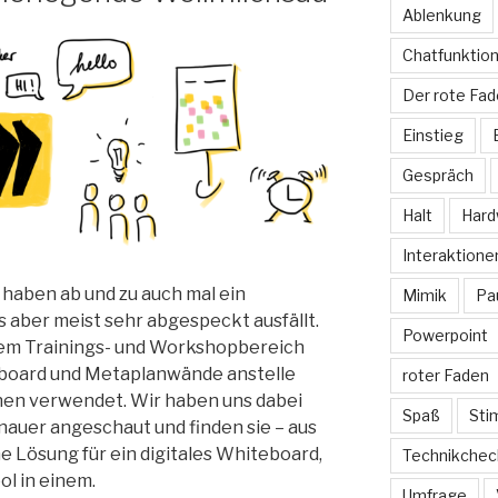
Ablenkung
Chatfunktio
Der rote Fa
Einstieg
Gespräch
Halt
Hard
Interaktione
haben ab und zu auch mal ein
Mimik
Pa
 aber meist sehr abgespeckt ausfällt.
Powerpoint
em Trainings- und Workshopbereich
eboard und Metaplanwände anstelle
roter Faden
en verwendet. Wir haben uns dabei
Spaß
St
nauer angeschaut und finden sie – aus
e Lösung für ein digitales Whiteboard,
Technikchec
ol in einem.
Umfrage